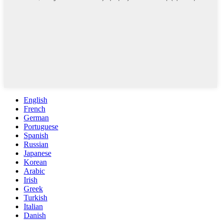
English
French
German
Portuguese
Spanish
Russian
Japanese
Korean
Arabic
Irish
Greek
Turkish
Italian
Danish